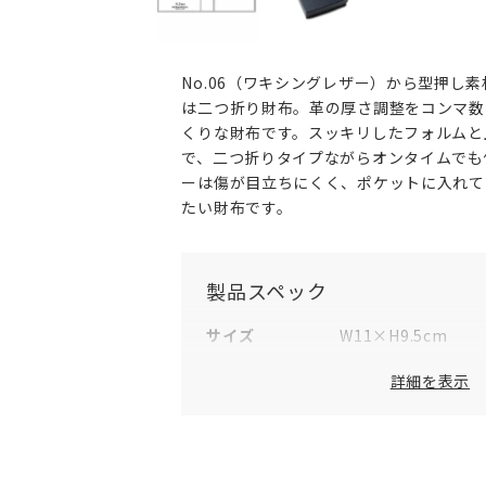
No.06（ワキシングレザー）から型押し
は二つ折り財布。革の厚さ調整をコンマ数
くりな財布です。スッキリしたフォルムと
で、二つ折りタイプながらオンタイムでも
ーは傷が目立ちにくく、ポケットに入れて
たい財布です。
製品スペック
サイズ
W11×H9.5cm
素材
表地：牛革
詳細を表示
仕様（内側）
カードポケット×4
スリットポケット×
小銭入れ×1