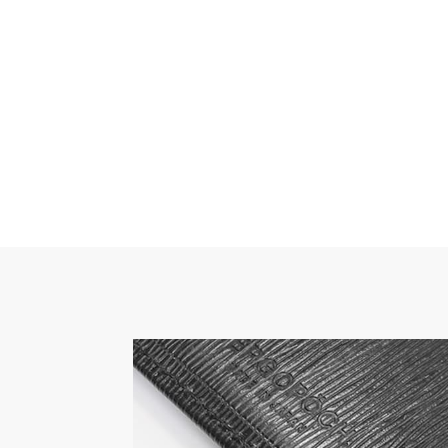
二層式札入れ×1
付属品
オリジナルボックス
品番
06A-SLG-2
原産国
日本
※数値は全て概算です。
※製品および付属品の仕様は、改良のため予
ます。
※製品画像の色に関しましてはお使いのパソ
環境により、実際の製品と異なって見える場
めご了承ください。
※本製品は天然皮革素材を使用しているため
ございます。素材の特性としてご理解くださ