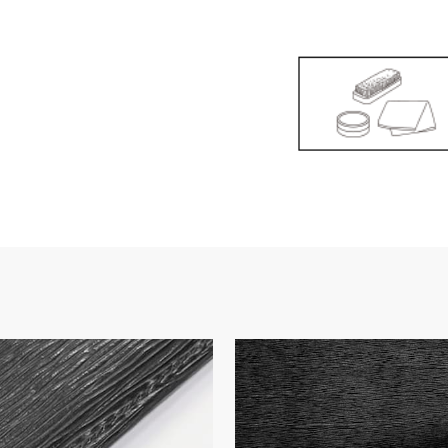
×1
告なく変更する場合があり
コンや携帯端末のモニター
合がございます。あらかじ
、色味、風合いに個体差が
い。