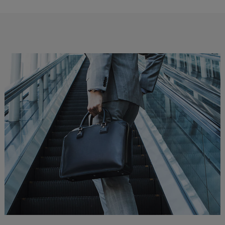
仕様（外側）
オープンポケット×4
仕様（内側）
ファスナーポケット×1
オープンポケット×2
PCポケット×1
付属品
ショルダーストラップ×1
オリジナル保存袋×1
品番
06N-BF2
生産ロットにより品番が異なる場合が
ございます
原産国
日本
※数値は全て概算です。
※製品および付属品の仕様は、改良のため予告なく変更する場
合があります。
※製品画像の色に関しましてはお使いのパソコンや携帯端末の
モニター環境により、実際の製品と異なって見える場合がござ
います。あらかじめご了承ください。
※本製品は天然皮革素材を使用しているため、色味、風合いに
個体差がございます。素材の特性としてご理解ください。