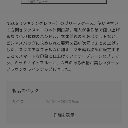
No.06（ワキシングレザー）のブリーフケース。使いやすい
３方開きファスナーの本体開口部、職人が手作業で縫い上げ
る握り心地抜群のハンドル、本体前後の外装ポケットなど、
ビジネスバッグに求められる要素を高い次元でまとめ上げま
した。スクエアなフォルムに加え、マチ幅も狭めに設定する
ことでスマートな印象に仕上げています。プレーンなブラッ
ク、ミッドナイトブルーに、ムラのある表情が美しいダーク
ブラウンをラインナップしました。
製品スペック
サイズ
W40×H28×D9cm
重量
1300g
詳細を表示
素材
表地：牛革
裏地：綿