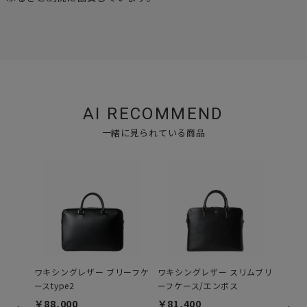
AI RECOMMEND
一緒に見られている商品
ワキシングレザー ブリーフケ
ワキシングレザー スリムブリ
エンボ
ースtype2
ーフケース/エンボス
トバッ
￥88,000
￥81,400
￥99,