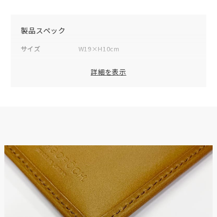
製品スペック
サイズ
W19×H10cm
素材
表地：牛革
詳細を表示
仕様（内側）
カードポケット×21
スリットポケット×3
小銭入れ×1
付属品
オリジナルボックス×1
品番
06N-SLG-R
生産ロットにより品番が異なる場合が
ございます
原産国
日本
※数値は全て概算です。
※製品および付属品の仕様は、改良のため予告なく変更する場
合があります。