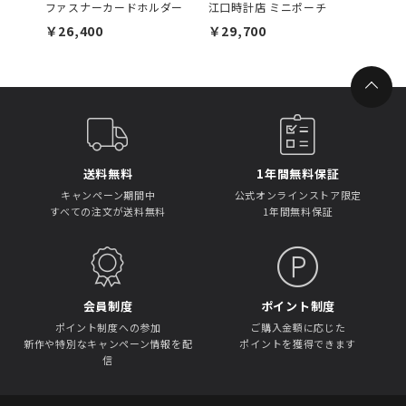
ファスナーカードホルダー
江口時計店 ミニポーチ
カーフ
￥26,400
￥29,700
￥45,
送料無料
1年間無料保証
キャンペーン期間中
公式オンラインストア限定
すべての注文が送料無料
1年間無料保証
会員制度
ポイント制度
ポイント制度への参加
ご購入金額に応じた
新作や特別なキャンペーン情報を配
ポイントを獲得できます
信