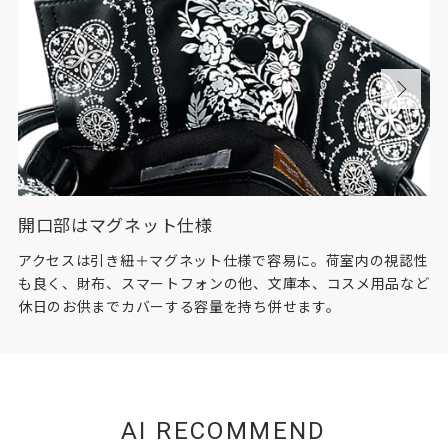
※数値は全て概算です。
※製品および付属品の仕様は、改良のため予告なく変更する場
合があります。
※製品画像の色に関しましてはお使いのパソコンや携帯端末の
モニター環境により、実際の製品と異なって見える場合がござ
います。あらかじめご了承ください。
※本製品は天然皮革素材を使用しているため、色味、風合いに
個体差がございます。素材の特性としてご理解ください。
開口部はマグネット仕様
アクセスは引き紐＋マグネット仕様で容易に。荷室内の視認性
も良く、財布、スマートフォンの他、文庫本、コスメ用品など
休日のお供までカバーする容量を持ち併せます。
AI RECOMMEND