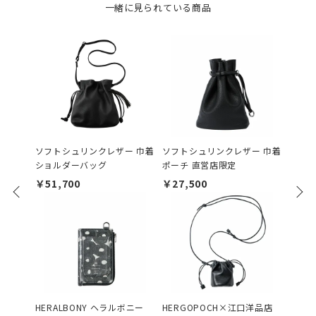
一緒に見られている商品
ソフトシュリンクレザー 巾着
ソフトシュリンクレザー 巾着
ソフト
ショルダーバッグ
ポーチ 直営店限定
ップシ
ティン
￥51,700
￥27,500
￥63,
HERALBONY ヘラルボニー
HERGOPOCH×江口洋品店