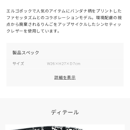
エルゴポックで人気のアイテムにバンダナ柄をプリントした
ファセッタズムとのコラボレーションモデル。環境配慮の視
点から廃棄されるりんごをアップサイクルしたシンセティッ
クレザーを使用しています。
製品スペック
サイズ
W26×H27×D7cm
重量
460g
詳細を表示
素材
表地：合成皮革
裏地：ポリエステル
仕様（内側）
スリットポケット×2
付属品
オリジナル保存袋×1
ディテール
品番
FCS-DS
原産国
日本