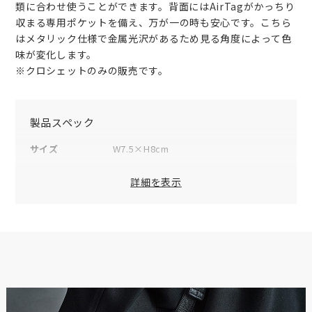
類に合わせ使うことができます。背面にはAirTagがかっちり
収まる専用ポケットを備え、万が一の時も安心です。こちら
はメタリック仕様で金属光沢があるため見る角度によって色
味が変化します。
※クロシェットのみの販売です。
製品スペック
サイズ
W7.5×H8cm
素材
表地：牛革
詳細を表示
仕様（外側）
AirTagポケット×1
仕様（内側）
キーリング×2
フック×1
付属品
オリジナルボックス×1
品番
TCMW-CC
原産国
日本