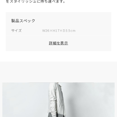
をスタイリッシュに持ち運べます。
製品スペック
サイズ
W26×H17×D3.5cm
重量
350g
詳細を表示
素材
表地：牛革
裏地：綿
仕様（内側）
カードポケット×8
ファスナーポケット×1
付属品
ショルダーストラップ×1
オリジナル保存袋×1
品番
06A-CSS
原産国
日本
※数値は全て概算です。
※製品および付属品の仕様は、改良のため予告なく変更する場