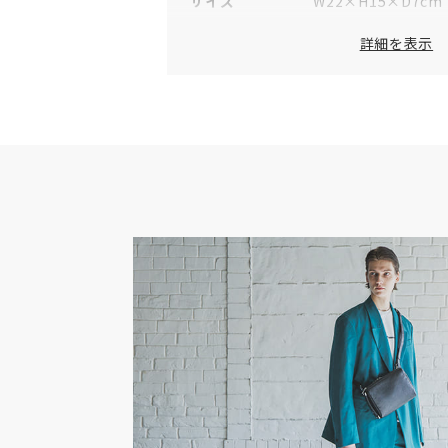
サイズ
W22×H15×D7cm
重量
360g
詳細を表示
素材
表地：牛革
裏地：オリジナルジ
仕様（外側）
ファスナーポケット
仕様（内側）
オープンポケット×
付属品
ショルダーストラッ
オリジナル保存袋×
品番
TC-MWS
原産国
日本
※数値は全て概算です。
※製品および付属品の仕様は、改良のため予
ます。
※製品画像の色に関しましてはお使いのパソ
環境により、実際の製品と異なって見える場