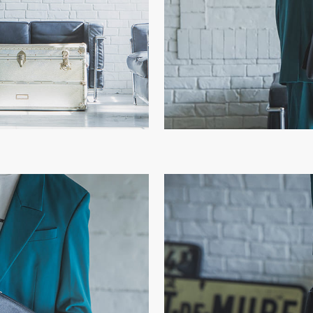
、色味、風合いに個体差が
い。