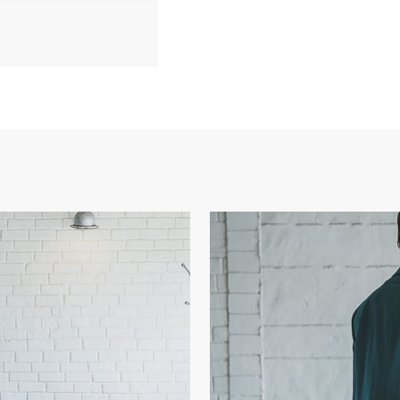
ャカード
×1
1
プ×1
1
告なく変更する場合があり
コンや携帯端末のモニター
合がございます。あらかじ