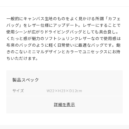
一般的にキャンバス生地のものをよく見かける所謂「カフェ
バッグ」をレザー仕様にアップデート。レザーにすることで
使用シーンが広がりドライビングバッグとしても具合良し。
くたっと感が魅力のソフトシュリンクレザーなので使用感は
布帛のバッグのように軽く日常使いに最適なバッグです。飽
きのこないミニマルデザインとカラーでユニセックスにお持
ちいただけます。
製品スペック
サイズ
W22×H23×D12cm
重量
340g
詳細を表示
素材
表地：牛革
裏地：ポリエステル
仕様（内側）
オープンポケット×1