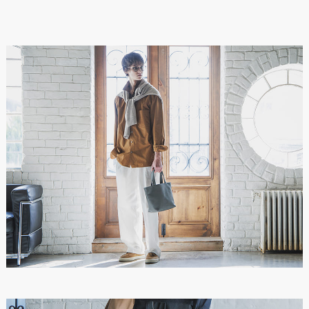
付属品
オリジナル保存袋×1
品番
TC-MTT
原産国
日本
※数値は全て概算です。
※製品および付属品の仕様は、改良のため予告なく変更する場
合があります。
※製品画像の色に関しましてはお使いのパソコンや携帯端末の
モニター環境により、実際の製品と異なって見える場合がござ
います。あらかじめご了承ください。
※本製品は天然皮革素材を使用しているため、色味、風合いに
個体差がございます。素材の特性としてご理解ください。