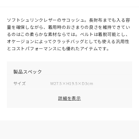
ソフトシュリンクレザーのサコッシュ。長財布までも入る容
量を確保しながら、着用時のおさまりの良さを維持できてい
るのはこの柔らかな素材ならでは。ベルトは着脱可能とし、
オケージョンによってクラッチバッグとしても使える汎用性
とコストパフォーマンスにも優れたアイテムです。
製品スペック
サイズ
W27.5×H19.5×D3cm
重量
220g
詳細を表示
素材
表地：牛革
裏地：オリジナルジャカード
仕様（内側）
オープンポケット×1
付属品
オリジナル保存袋×1