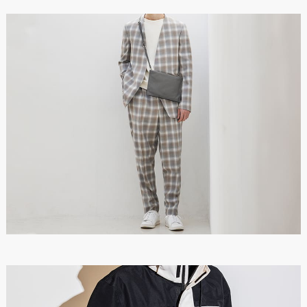
品番
TC-SCL
原産国
日本
※数値は全て概算です。
※製品および付属品の仕様は、改良のため予告なく変更する場
合があります。
※製品画像の色に関しましてはお使いのパソコンや携帯端末の
モニター環境により、実際の製品と異なって見える場合がござ
います。あらかじめご了承ください。
※本製品は天然皮革素材を使用しているため、色味、風合いに
個体差がございます。素材の特性としてご理解ください。