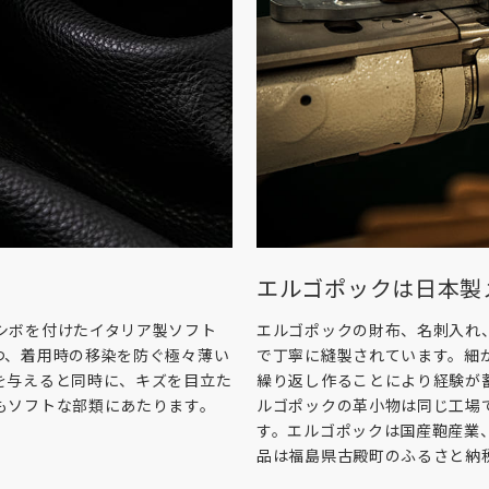
エルゴポックは日本製
シボを付けたイタリア製ソフト
エルゴポックの財布、名刺入れ
つ、着用時の移染を防ぐ極々薄い
で丁寧に縫製されています。細
を与えると同時に、キズを目立た
繰り返し作ることにより経験が
もソフトな部類にあたります。
ルゴポックの革小物は同じ工場
す。エルゴポックは国産鞄産業
品は福島県古殿町のふるさと納