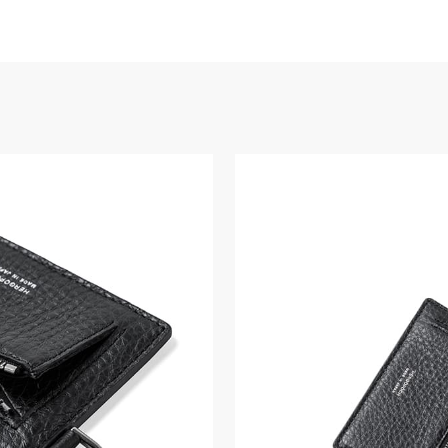
×1
告なく変更する場合があり
コンや携帯端末のモニター
合がございます。あらかじ
、色味、風合いに個体差が
い。