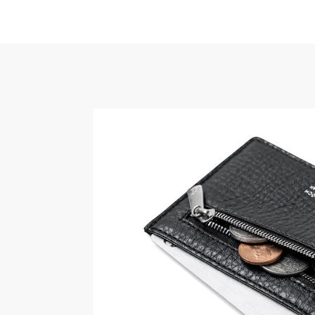
付属品
オリジナルボックス
品番
TCW-SCC
原産国
日本
※数値は全て概算です。
※製品および付属品の仕様は、改良のため予
ます。
※製品画像の色に関しましてはお使いのパソ
環境により、実際の製品と異なって見える場
めご了承ください。
※本製品は天然皮革素材を使用しているため
ございます。素材の特性としてご理解くださ