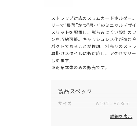
ストラップ対応のスリムカードホルダー。
リーで“最薄”かつ“最小”のミニマルデザ
スリットを配置し、膨らみにくい設計のフ
ンを収納可能。キャッシュレス化が進む今
パクトであることが理想。別売りのストラ
肩掛けスタイルにも対応し、アクセサリー
しめます。
※財布本体のみの販売です。
製品スペック
サイズ
W10.2×H7.3cm
素材
表地：牛革
詳細を表示
仕様（外側）
カードスリット×2
ファスナーポケット