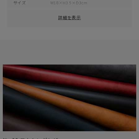
サイズ
W18×H3.5×D3cm
重量
40g
詳細を表示
素材
表地：牛革（ワキシングレザー）
付属品
オリジナルボックス×1
品番
06NW-PEN
原産国
日本
※数値は全て概算です。
※製品および付属品の仕様は、改良のため予告なく変更する場
合があります。
※製品画像の色に関しましてはお使いのパソコンや携帯端末の
モニター環境により、実際の製品と異なって見える場合がござ
います。あらかじめご了承ください。
※本製品は天然皮革素材を使用しているため、色味、風合いに
個体差がございます。素材の特性としてご理解ください。