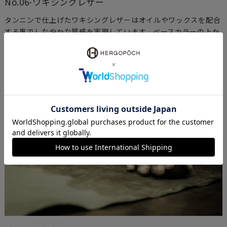
No.06-ワキシングレザー
タンニンで仕上げたワキシングレザーはオイルやワックスを配合
する事でしなやかな質感を実現しています。ベースカラーの上か
らさらに濃色を塗り重ね、1枚ごとに表情の違うアンティーク風
のムラを付けています。使うほどにワックスが馴染みレザーにツ
ヤが出てくることでより美しい表情が出てきます。エルゴポック
を代表するオリジナル素材です。