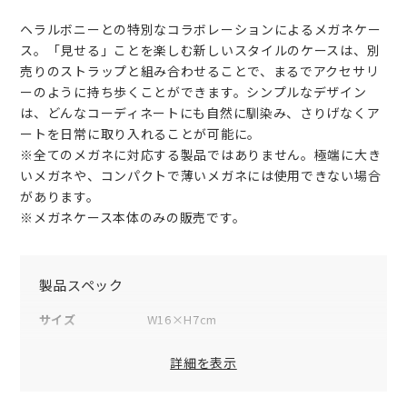
ヘラルボニーとの特別なコラボレーションによるメガネケー
ス。「見せる」ことを楽しむ新しいスタイルのケースは、別
売りのストラップと組み合わせることで、まるでアクセサリ
ーのように持ち歩くことができます。シンプルなデザイン
は、どんなコーディネートにも自然に馴染み、さりげなくア
ートを日常に取り入れることが可能に。
※全てのメガネに対応する製品ではありません。極端に大き
いメガネや、コンパクトで薄いメガネには使用できない場合
があります。
※メガネケース本体のみの販売です。
製品スペック
サイズ
W16×H7cm
素材
表地：牛革
詳細を表示
付属品
オリジナルボックス×1
品番
HBW-GC