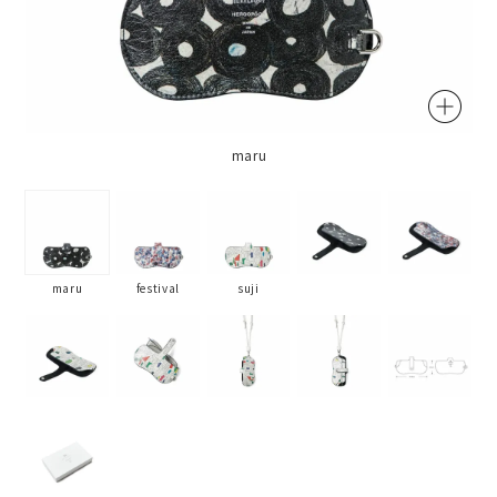
maru
maru
festival
suji