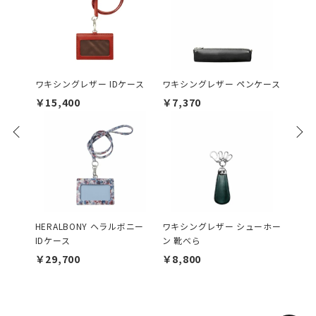
ワキシングレザー IDケース
ワキシングレザー ペンケース
ソフト
ムカー
￥15,400
￥7,370
￥17,
HERALBONY ヘラルボニー
ワキシングレザー シューホー
IDケース
ン 靴べら
ソフト
ラップv
￥29,700
￥8,800
￥9,9