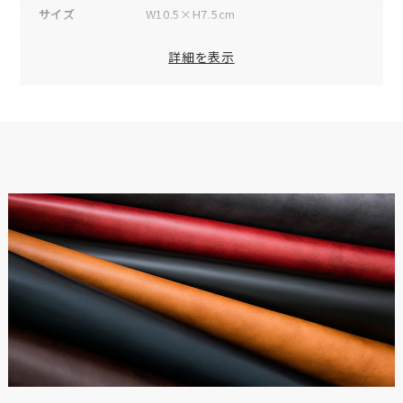
サイズ
W10.5×H7.5cm
重量
40g
詳細を表示
素材
表地：牛革（ワキシングレザー）
仕様（外側）
カードポケット×2
付属品
レザーストラップ×1
オリジナルボックス×1
品番
06NW-ID
原産国
日本
※数値は全て概算です。
※製品および付属品の仕様は、改良のため予告なく変更する場
合があります。
※製品画像の色に関しましてはお使いのパソコンや携帯端末の
モニター環境により、実際の製品と異なって見える場合がござ
います。あらかじめご了承ください。
※本製品は天然皮革素材を使用しているため、色味、風合いに
個体差がございます。素材の特性としてご理解ください。