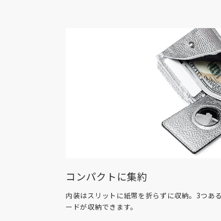
付属品
AirTag用カード×1
オリジナルボックス
品番
TCMW-MW
原産国
日本
※数値は全て概算です。
※製品および付属品の仕様は、改良のため予
ます。
※製品画像の色に関しましてはお使いのパソ
環境により、実際の製品と異なって見える場
めご了承ください。
※本製品は天然皮革素材を使用しているため
ございます。素材の特性としてご理解くださ
コンパクトに集約
内装はスリットに紙幣を折らずに収納。3つあるカ
ードが収納できます。