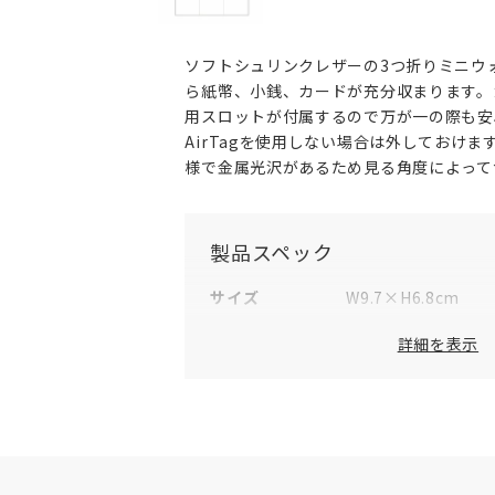
ソフトシュリンクレザーの3つ折りミニウ
ら紙幣、小銭、カードが充分収まります。カ
用スロットが付属するので万が一の際も安
AirTagを使用しない場合は外しておけ
様で金属光沢があるため見る角度によって
製品スペック
サイズ
W9.7×H6.8cm
素材
表地：牛革
詳細を表示
仕様（外側）
カードスリット×1
小銭入れ×1
仕様（内側）
カードスリット×3
スリットポケット×