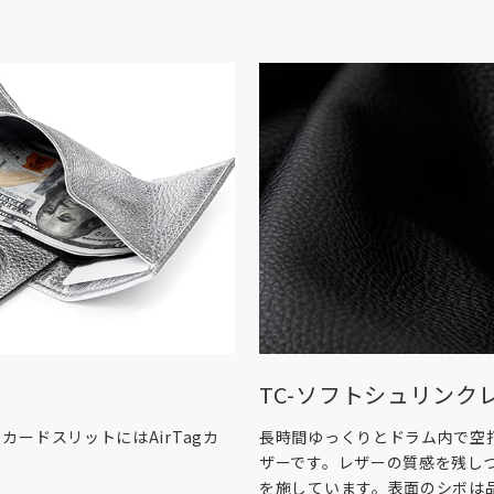
×1
告なく変更する場合があり
コンや携帯端末のモニター
合がございます。あらかじ
、色味、風合いに個体差が
い。
TC-ソフトシュリンク
ードスリットにはAirTagカ
長時間ゆっくりとドラム内で空
ザーです。レザーの質感を残し
を施しています。表面のシボは