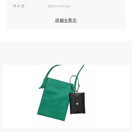
サイズ
W10×H7cm
素材
表地：牛革
詳細を表示
付属品
オリジナルボックス×1
品番
TCW-AC1
原産国
日本
※数値は全て概算です。
※製品および付属品の仕様は、改良のため予告なく変更する場
合があります。
※製品画像の色に関しましてはお使いのパソコンや携帯端末の
モニター環境により、実際の製品と異なって見える場合がござ
います。あらかじめご了承ください。
※本製品は天然皮革素材を使用しているため、色味、風合いに
個体差がございます。素材の特性としてご理解ください。