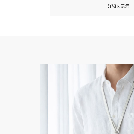
素材
表地：牛革
詳細を表示
付属品
オリジナルボックス
品番
TCW-GC
原産国
日本
※数値は全て概算です。
※製品および付属品の仕様は、改良のため予
ます。
※製品画像の色に関しましてはお使いのパソ
環境により、実際の製品と異なって見える場
めご了承ください。
※本製品は天然皮革素材を使用しているため
ございます。素材の特性としてご理解くださ