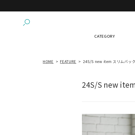
CATEGORY
HOME
FEATURE
24S/S new item スリ
24S/S new