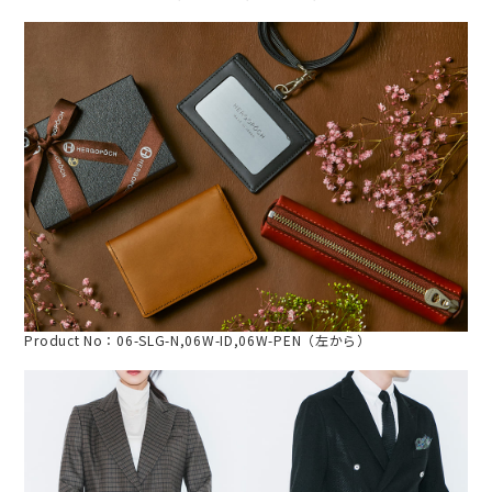
Product No：06-SLG-N,06W-ID,06W-PEN（左から）