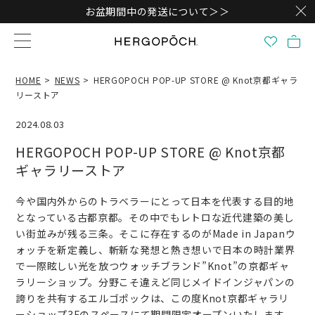
お盆期間中の発送について＞＞
HOME
NEWS
HERGOPOCH POP-UP STORE @ Knot京都ギャラ
リーストア
2024.08.03
HERGOPOCH POP-UP STORE @ Knot京都
ギャラリーストア
今や国内外からのトラベラーにとって日本を代表する目的地
となっている古都京都。その中でもレトロな近代建築の美し
い街並みが残る三条。そこに存在するのがMade in Japanウ
ォッチを新定義し、斬新な発想と熱き想いで日本の時計業界
で一際眩しい光を放つウォッチブランド”Knot”の京都ギャ
ラリーショップ。分野こそ違えど同じメイドインジャパンの
誇りを共有するエルゴポックは、この度Knot京都ギャラリ
ーショップ3Fのスペースにて期間限定オープンいたします。